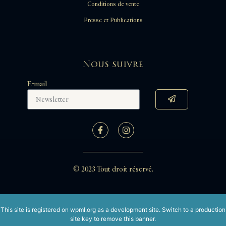
Conditions de vente
Presse et Publications
Nous suivre
E-mail
© 2023 Tout droit réservé.
This site is registered on
wpml.org
as a development site. Switch to a production
site key to
remove this banner
.