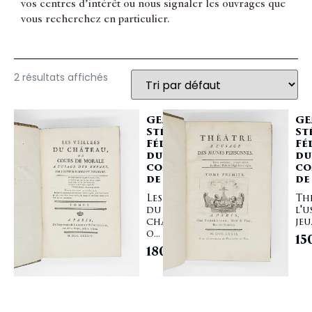
vos centres d’intérêt ou nous signaler les ouvrages que
vous recherchez en particulier.
2 résultats affichés
GENLIS
GE
Stéphanie
St
Félicité
Fé
du Crest,
du
comtesse
co
de
de
Les Veillées
Th
du
l'u
château,
jeu.
o...
15
1800,00
€