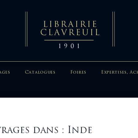
ages
Catalogues
Foires
Expertises, Ac
rages dans : Inde