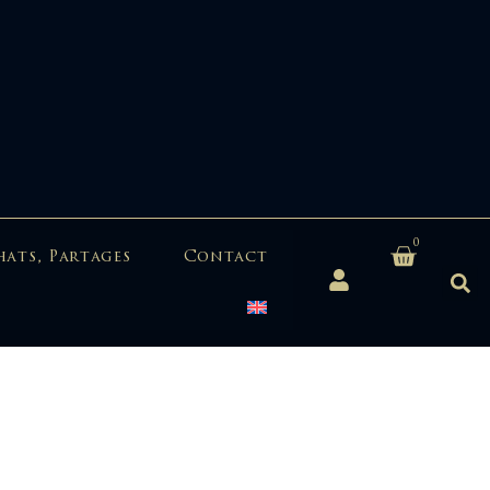
0
hats, Partages
Contact