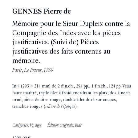
GENNES Pierre de
Mémoire pour le Sieur Dupleix contre la
Compagnie des Indes avec les pièces
justificatives. (Suivi de) Pièces
justificatives des faits contenus au
mémoire.
Paris, Le Prieur, 1759
In-4 (293 x 214 mm) de 2 ff.n.ch., 294 pp., 1 f.n.ch., 124 pp. Veau
fauve marbré, triple filet à froid encadrant les plats, dos à nerfs
orné, pièce de titre rouge, double filet doré sur coupes,
tranches rouges (
reliure de l'épopque
).
Catégories:
Voyages
Édition originale
,
Inde