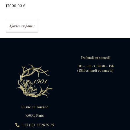
12000,00
€
Ajouter au panier
Du lundi au samedi
10h – 13h et 14h30 – 19h
(18h les lundi et samedi)
19, rue de Tournon
75006, Paris
+33 (0)1 43 26 97 69