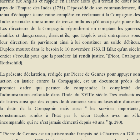
sacrifié aux Anglais et rappelé en France alors qu'il tentait de doter son
pays de l'Empire des Indes (1754). Dépossédé de son commandement, il
tenta d'échapper à une ruine complète en réclamant à la Compagnie des
Indes orientales une somme de treize millions qu'il avait payée pour elle.
Les directeurs de la Compagnie répondirent en comptant les guerres
inutiles et dangereuses, disaient-ils, que Dupleix avait entreprises sous
leur direction. Ils parvinrent ainsi à lui constituer un solde débiteur.
Dupleix mourut dans le besoin le 10 novembre 1763. Il fallut qu'un siècle
entier s'écoulât pour que la postérité lui rendît justice. "(Picot, Catalogue
Rothschild).
La présente déclaration, rédigée par Pierre de Gennes pour appuyer son
action en justice contre la Compagnie, est un document précis de
premier ordre qui permet de comprendre la complexité de
l'administration coloniale dans l'Inde du XVIIIe siècle. Des traductions
de lettres ainsi que des copies de documents sont incluses afin d'attester
la dette de la Compagnie mais aussi " les services importants,
constamment rendus à l'Etat par le sieur Dupleix avec un zèle
incomparable qui ne s'est jamais démenti depuis 40 ans. " (p. 290).
" Pierre de Gennes est un jurisconsulte français né à Chartres en 1701 et