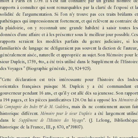
mort à Paris en 1759. Il s'est fait connaître par un grand nombre de
rapports à consulter qui sont remarquables par la clarté de l'exposé et la
solidité de l'argumentation. Si l'on n'y trouve pas ces traits brûlants et
pathétiques qui impressionnent fortement, et qui relèvent au contraire de
la plaidoirie, on y reconnaît une grande habileté à saisir toutes les
données d'une affaire et à les présenter sous le meilleur jour possible. Ces
rapports seraient les modèles parfaits du genre judiciaire, si les
familiarités de langage ne défiguraient pas souvent la diction de l'auteur,
généralement aisée, naturelle et appropriée au sujet. Son Mémoire pour le
sieur Dupleix, 1759, 4to, a été très utilisé dans le Supplément de l'Histoire
des Voyages " (Biographie générale, 20, 924-925).
"Cette déclaration est très intéressante pour l'histoire des Indes
orientales françaises puisque M. Dupleix y a été commandant et
gouverneur pendant 16 ans, et qu'il y est allé dès sa jeunesse. Son rapport
a 194 pages, et les pièces justificatives 124. On lui a opposé les
Mémoires d
la Compagnie des Indes & de M. Godeheu
, mais ils ne contiennent aucun fai
historique différent.
Mémoire pour le sieur Dupleix
a été largement utilis
dans le
Supplément de l'Histoire des Voyages
". (J. Lelong, Bibliothèque
historique de la France, III, p. 670, n°39807).