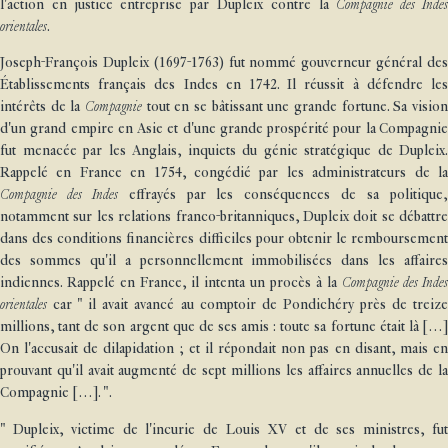
l'action en justice entreprise par Dupleix contre la
Compagnie des Inde
orientales
.
Joseph-François Dupleix (1697-1763) fut nommé gouverneur général des
Établissements français des Indes en 1742. Il réussit à défendre les
intérêts de la
Compagnie
tout en se bâtissant une grande fortune. Sa vision
d'un grand empire en Asie et d'une grande prospérité pour la Compagnie
fut menacée par les Anglais, inquiets du génie stratégique de Dupleix.
Rappelé en France en 1754, congédié par les administrateurs de la
Compagnie des Indes
effrayés par les conséquences de sa politique
notamment sur les relations franco-britanniques, Dupleix doit se débattre
dans des conditions financières difficiles pour obtenir le remboursement
des sommes qu'il a personnellement immobilisées dans les affaires
indiennes. Rappelé en France, il intenta un procès à la
Compagnie des Indes
orientales
car " il avait avancé au comptoir de Pondichéry près de treize
millions, tant de son argent que de ses amis : toute sa fortune était là […]
On l'accusait de dilapidation ; et il répondait non pas en disant, mais en
prouvant qu'il avait augmenté de sept millions les affaires annuelles de la
Compagnie […]. ".
" Dupleix, victime de l'incurie de Louis XV et de ses ministres, fut