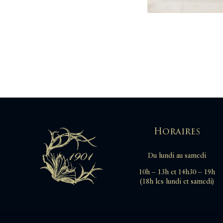
Horaires
Du lundi au samedi
10h – 13h et 14h30 – 19h
(18h les lundi et samedi)