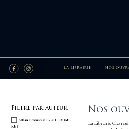
La librairie
Nos ouvr
Nos ouv
Filtre par auteur
Alban Emmanuel GUILLAUME-
La Librairie Clavreu
REY