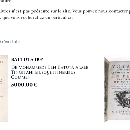
érature.
 livres n’est pas présente sur le site.
Vous pouvez nous contacter po
s que vous recherchez en particulier.
 résultats
BATTUTA Ibn
De Mohammede Ebn Batuta Arabe
Tingitani eiusque itineribus.
Commen...
5000,00
€