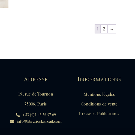
1
2
→
Adresse
Informations
19, rue de Tournon
Mentions légales
Conditions de vente
75006, Paris
Presse et Publications
+33 (0)1 43 26 97 69
info@librarieclavreuil.com