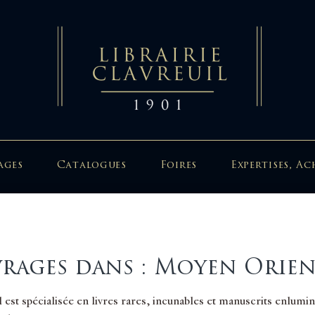
ages
Catalogues
Foires
Expertises, Ac
rages dans : Moyen Orie
il est spécialisée en livres rares, incunables et manuscrits enlum