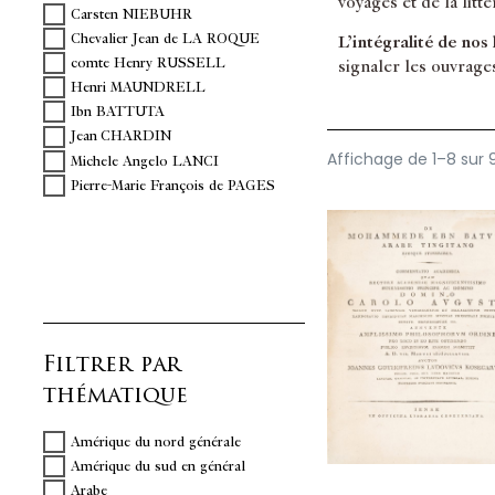
voyages et de la litt
Carsten NIEBUHR
Chevalier Jean de LA ROQUE
L’intégralité de nos
comte Henry RUSSELL
signaler les ouvrage
Henri MAUNDRELL
Ibn BATTUTA
Jean CHARDIN
Affichage de 1–8 sur 9
Michele Angelo LANCI
Pierre-Marie François de PAGES
Filtrer par
thématique
Amérique du nord générale
Amérique du sud en général
Arabe