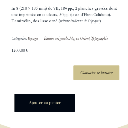
In-8 (210 x 135 mm) de VII, 184 pp., 2 planches gravées dont
une imprimée en couleurs, 30 pp. (texte d'Eben Caliduno).
Demi-vélin, dos lisse orné (
reliure italienne de l'époque
).
Catégories:
Voyages
Édition originale
,
Moyen Orient
,
Typographie
1200,00
€
Contacter le libraire
Ajouter au panier