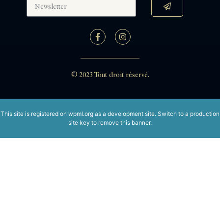
© 2023 Tout droit réservé.
This site is registered on
wpml.org
as a development site. Switch to a production
site key to
remove this banner
.