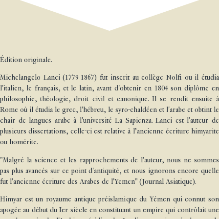
Édition originale.
Michelangelo Lanci (1779-1867) fut inscrit au collège Nolfi ou il étudia
l'italien, le français, et le latin, avant d'obtenir en 1804 son diplôme en
philosophie, théologie, droit civil et canonique. Il se rendit ensuite à
Rome où il étudia le grec, l'hébreu, le syro-chaldéen et l'arabe et obtint le
chair de langues arabe à l'université La Sapienza. Lanci est l'auteur de
plusieurs dissertations, celle-ci est relative à l’ancienne écriture himyarite
ou homérite.
"Malgré la science et les rapprochements de l'auteur, nous ne sommes
pas plus avancés sur ce point d'antiquité, et nous ignorons encore quelle
fut l'ancienne écriture des Arabes de l'Yemen" (Journal Asiatique).
Himyar est un royaume antique préislamique du Yémen qui connut son
apogée au début du Ier siècle en constituant un empire qui contrôlait une