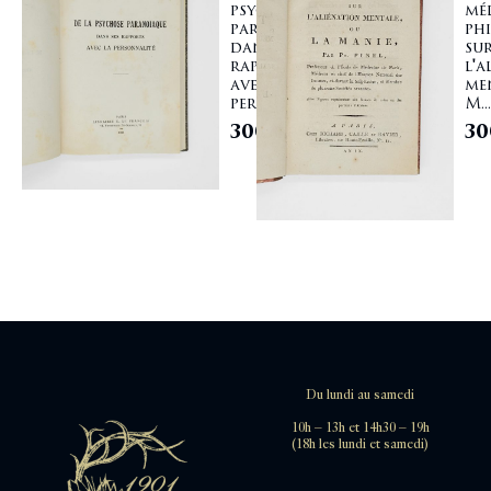
psychose
mé
paranoïaque
ph
dans ses
su
rapports
l'a
avec la
me
personnali...
M...
3000,00
€
30
Du lundi au samedi
10h – 13h et 14h30 – 19h
(18h les lundi et samedi)