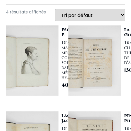
4 résultats affichés
ESQUIROL
LA
E.
Gi
Des
Tr
maladies
cli
mentales
th
considérées
de 
sous les
d'a
rapports
15
médical,
hy...
4000,00
€
LACAN
PI
Jacques
Ph
De la
Tr