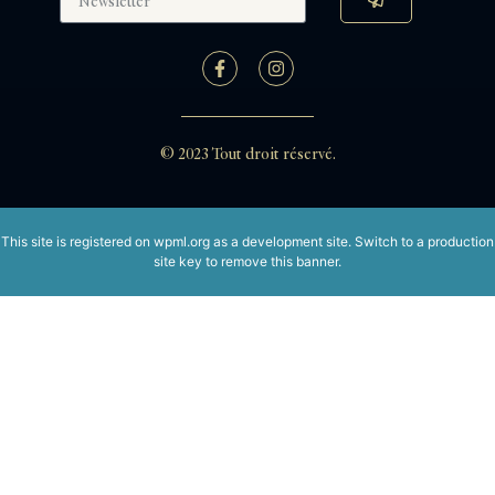
© 2023 Tout droit réservé.
This site is registered on
wpml.org
as a development site. Switch to a production
site key to
remove this banner
.