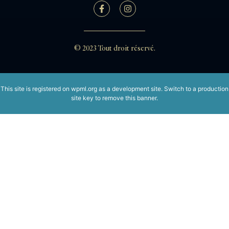
© 2023 Tout droit réservé.
This site is registered on
wpml.org
as a development site. Switch to a production
site key to
remove this banner
.