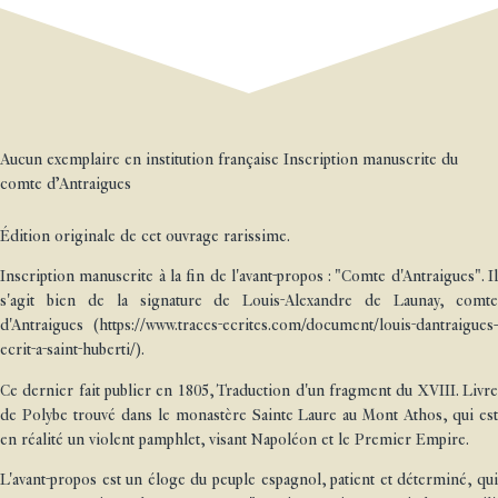
Aucun exemplaire en institution française Inscription manuscrite du
comte d’Antraigues
Édition originale de cet ouvrage rarissime.
Inscription manuscrite à la fin de l'avant-propos : "Comte d'Antraigues". Il
s'agit bien de la signature de Louis-Alexandre de Launay, comte
d'Antraigues (https://www.traces-ecrites.com/document/louis-dantraigues-
ecrit-a-saint-huberti/).
Ce dernier fait publier en 1805, Traduction d'un fragment du XVIII. Livre
de Polybe trouvé dans le monastère Sainte Laure au Mont Athos, qui est
en réalité un violent pamphlet, visant Napoléon et le Premier Empire.
L'avant-propos est un éloge du peuple espagnol, patient et déterminé, qui