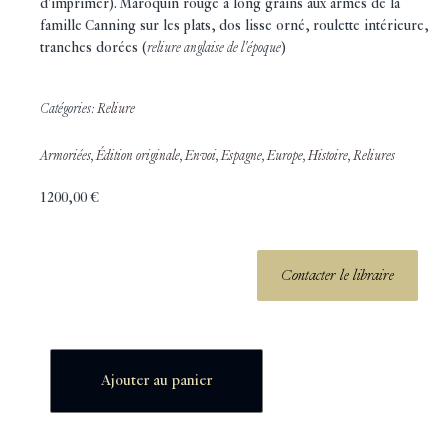
d'imprimer). Maroquin rouge à long grains aux armes de la
famille Canning sur les plats, dos lisse orné, roulette intérieure,
tranches dorées (
reliure anglaise de l'époque
)
Catégories:
Reliure
Armoriées
,
Édition originale
,
Envoi
,
Espagne
,
Europe
,
Histoire
,
Reliures
1200,00
€
Contacter le libraire
Ajouter au panier