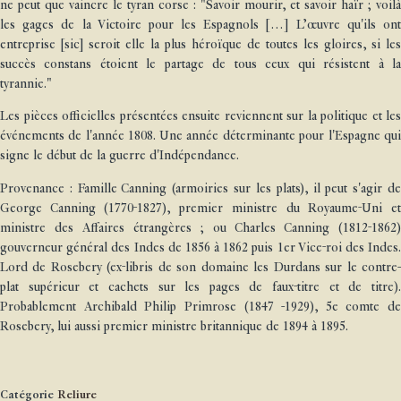
ne peut que vaincre le tyran corse : "Savoir mourir, et savoir haïr ; voilà
les gages de la Victoire pour les Espagnols […] L’œuvre qu'ils ont
entreprise [sic] seroit elle la plus héroïque de toutes les gloires, si les
succès constans étoient le partage de tous ceux qui résistent à la
tyrannie."
Les pièces officielles présentées ensuite reviennent sur la politique et les
événements de l'année 1808. Une année déterminante pour l'Espagne qui
signe le début de la guerre d'Indépendance.
Provenance : Famille Canning (armoiries sur les plats), il peut s'agir de
George Canning (1770-1827), premier ministre du Royaume-Uni et
ministre des Affaires étrangères ; ou Charles Canning (1812-1862)
gouverneur général des Indes de 1856 à 1862 puis 1er Vice-roi des Indes.
Lord de Rosebery (ex-libris de son domaine les Durdans sur le contre-
plat supérieur et cachets sur les pages de faux-titre et de titre).
Probablement Archibald Philip Primrose (1847 -1929), 5e comte de
Rosebery, lui aussi premier ministre britannique de 1894 à 1895.
Catégorie
Reliure