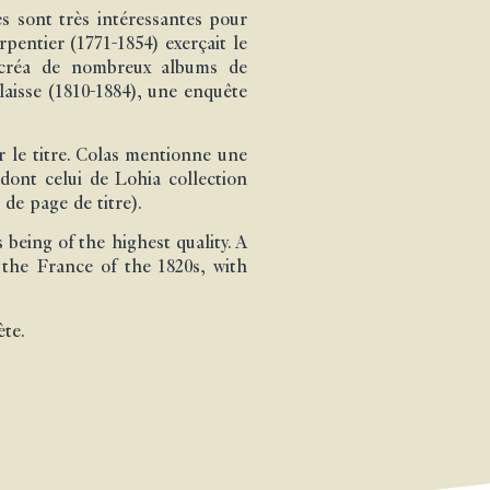
es sont très intéressantes pour
pentier (1771-1854) exerçait le
t créa de nombreux albums de
laisse (1810-1884), une enquête
r le titre. Colas mentionne une
 dont celui de Lohia collection
de page de titre).
 being of the highest quality. A
 the France of the 1820s, with
ète.