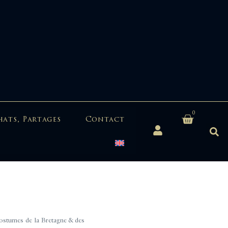
0
hats, Partages
Contact
tumes de la Bretagne & des