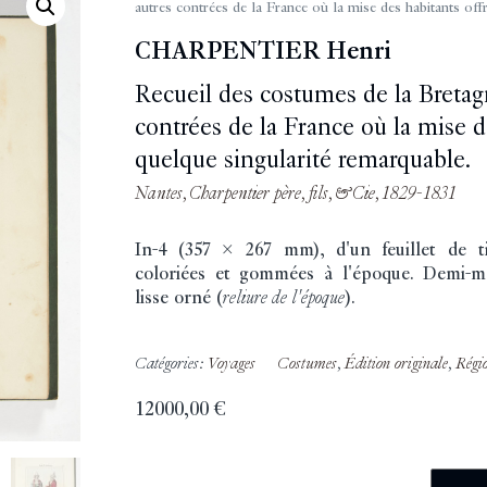
autres contrées de la France où la mise des habitants off
CHARPENTIER Henri
Recueil des costumes de la Bretag
contrées de la France où la mise d
quelque singularité remarquable.
Nantes, Charpentier père, fils, & Cie, 1829-1831
In-4 (357 x 267 mm), d'un feuillet de ti
coloriées et gommées à l'époque. Demi-ma
lisse orné (
reliure de l'époque
).
Catégories:
Voyages
Costumes
,
Édition originale
,
Régi
12000,00
€