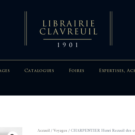
ages
Catalogues
Foires
Expertises, Ac
Accueil
/
Voyages
/ CHARPENTIER Henri Recueil des cos