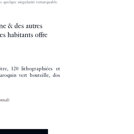
re quelque singularité remarquable.
ne & des autres
es habitants offre
tre, 120 lithographiées et
roquin vert bouteille, dos
onnale