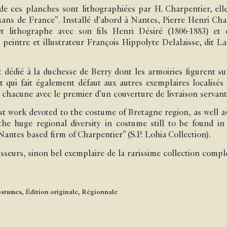
de ces planches sont lithographiées par H. Charpentier, ell
ans de France". Installé d'abord à Nantes, Pierre Henri Char
 et lithographe avec son fils Henri Désiré (1806-1883) e
peintre et illustrateur François Hippolyte Delalaisse, dit La
t dédié à la duchesse de Berry dont les armoiries figurent su
est qui fait également défaut aux autres exemplaires localisés
 chacune avec le premier d'un couverture de livraison servant 
iest work devoted to the costume of Bretagne region, as well as
he huge regional diversity in costume still to be found in
Nantes based firm of Charpentier" (S.P. Lohia Collection).
sseurs, sinon bel exemplaire de la rarissime collection compl
stumes
,
Édition originale
,
Régionnale