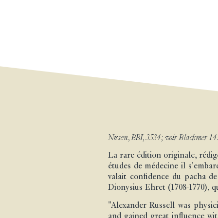
Nissen, BBI, 3534; voir Blackmer 145
La rare édition originale, rédi
études de médecine il s'emba
valait confidence du pacha de 
Dionysius Ehret (1708-1770), q
"Alexander Russell was physici
and gained great influence wi