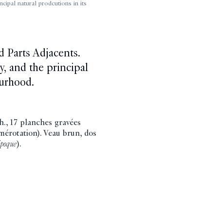
ncipal natural prodcutions in its
d Parts Adjacents.
y, and the principal
ourhood.
ch., 17 planches gravées
mérotation). Veau brun, dos
époque
).