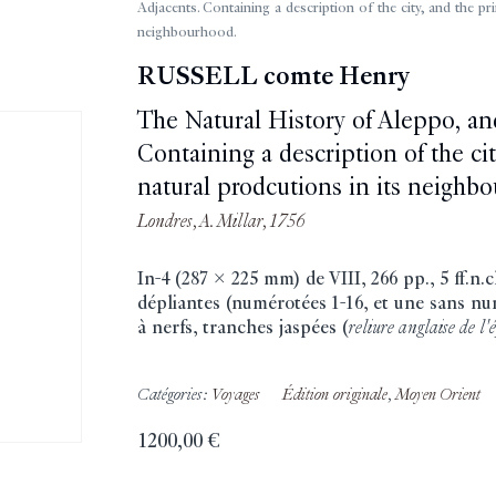
Adjacents. Containing a description of the city, and the pri
neighbourhood.
RUSSELL comte Henry
The Natural History of Aleppo, an
Containing a description of the cit
natural prodcutions in its neighb
Londres, A. Millar, 1756
In-4 (287 x 225 mm) de VIII, 266 pp., 5 ff.n.
dépliantes (numérotées 1-16, et une sans nu
à nerfs, tranches jaspées (
reliure anglaise de l'
Catégories:
Voyages
Édition originale
,
Moyen Orient
1200,00
€