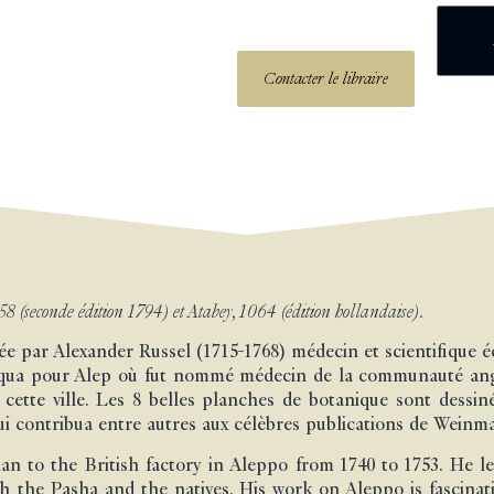
Contacter le libraire
8 (seconde édition 1794) et Atabey, 1064 (édition hollandaise).
gée par Alexander Russel (1715-1768) médecin et scientifique é
rqua pour Alep où fut nommé médecin de la communauté angla
cette ville. Les 8 belles planches de botanique sont dessin
ui contribua entre autres aux célèbres publications de Weinm
an to the British factory in Aleppo from 1740 to 1753. He l
th the Pasha and the natives. His work on Aleppo is fascinat