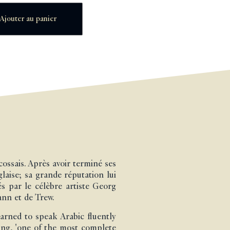
Ajouter au panier
cossais. Après avoir terminé ses
ise; sa grande réputation lui
és par le célèbre artiste Georg
ann et de Trew.
earned to speak Arabic fluently
ing, 'one of the most complete