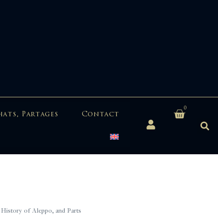
0
hats, Partages
Contact
istory of Aleppo, and Parts