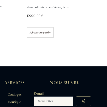
..
d'un cultivateur américain, écrite...
12000,00
€
Ajouter au panier
Services
Nous suivre
E-mail
Catalogue
Boutique