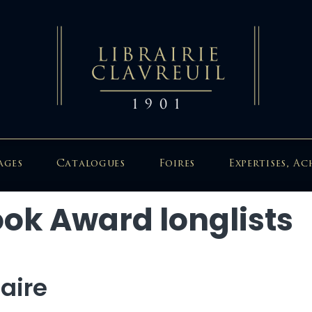
ages
Catalogues
Foires
Expertises, Ac
ook Award longlists
aire