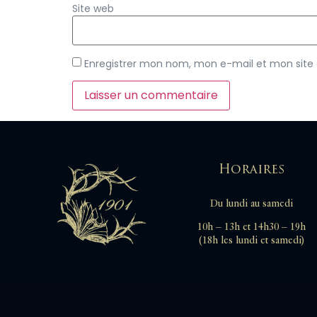
Site web
Enregistrer mon nom, mon e-mail et mon site
Horaires
Du lundi au samedi
10h – 13h et 14h30 – 19h
(18h les lundi et samedi)