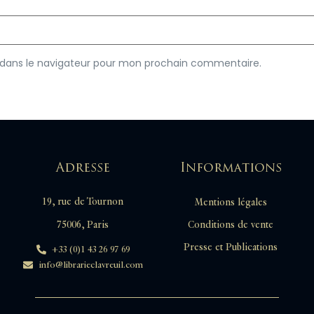
 dans le navigateur pour mon prochain commentaire.
Adresse
Informations
19, rue de Tournon
Mentions légales
Conditions de vente
75006, Paris
Presse et Publications
+33 (0)1 43 26 97 69
info@librarieclavreuil.com