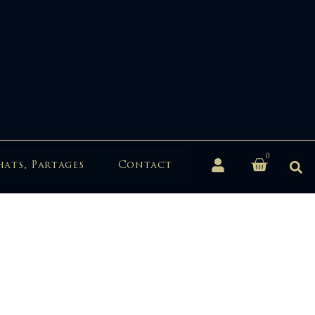
0
hats, Partages
Contact